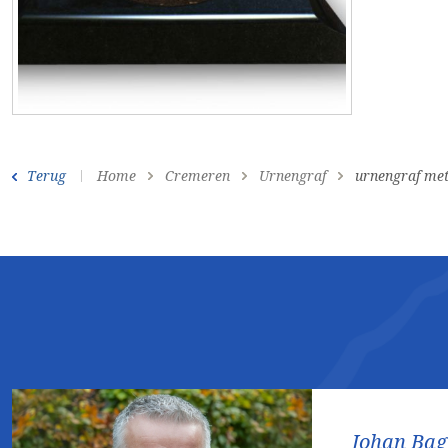
Terug
Home
Cremeren
Urnengraf
urnengraf me
Johan Ba