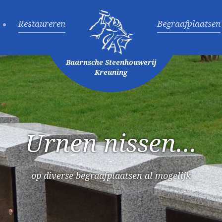
Restaureren
Begraafplaatsen
Baarnsche Steenhouwerij
Kreuning
Urnen nissen...
op diverse begraafplaatsen al mogelijk