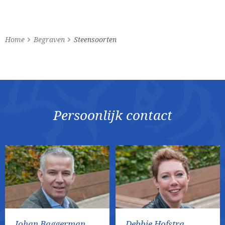
Home
Begraven
Steensoorten
Persoonlijk contact
Johan Baggerman
Debbie Hofstra