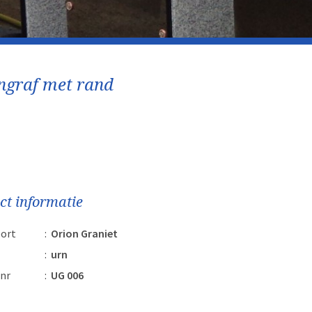
ngraf met rand
ct informatie
ort
:
Orion Graniet
:
urn
nr
:
UG 006