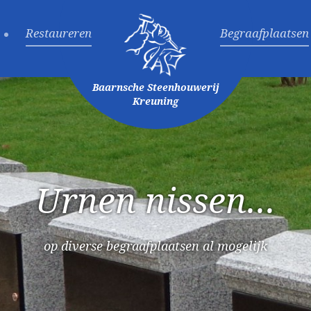
Restaureren
Begraafplaatsen
Baarnsche Steenhouwerij
Kreuning
Urnen nissen...
op diverse begraafplaatsen al mogelijk