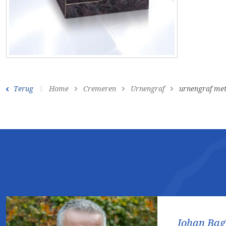
Terug
Home
Cremeren
Urnengraf
urnengraf me
Johan Ba