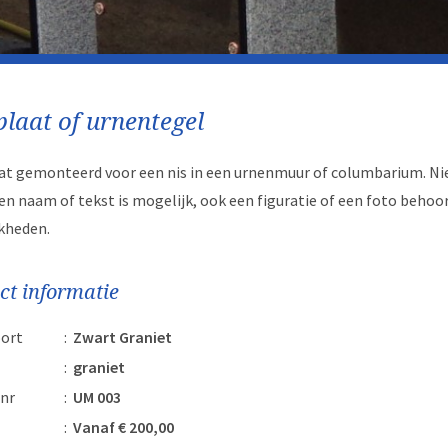
plaat of urnentegel
aat gemonteerd voor een nis in een urnenmuur of columbarium. Ni
en naam of tekst is mogelijk, ook een figuratie of een foto behoor
kheden.
ct informatie
ort
:
Zwart Graniet
:
graniet
nr
:
UM 003
:
Vanaf € 200,00