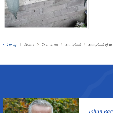
Terug
Home
Cremeren
Sluitplaat
Sluitplaat of u
Johan Ba