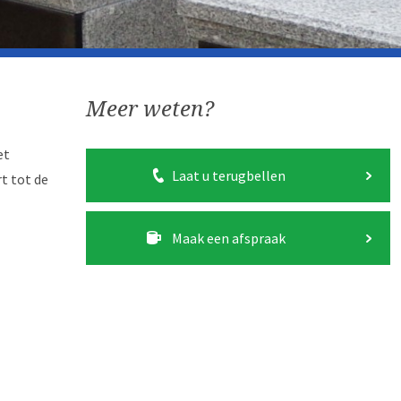
Meer weten?
et
Laat u terugbellen
t tot de
Maak een afspraak