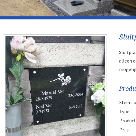
Sluit
Sluitpl
alleen e
mogelij
Produ
Steenso
Type
Product
Prijs