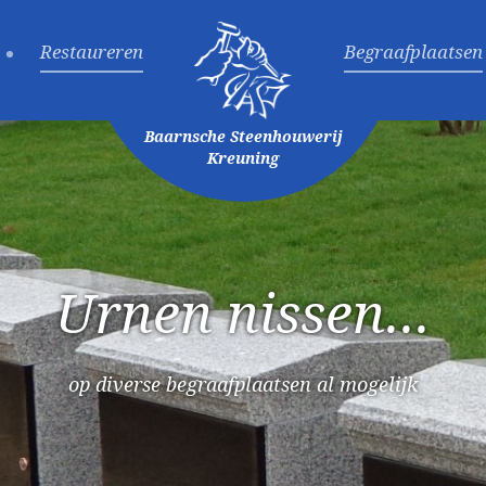
Restaureren
Begraafplaatsen
Baarnsche Steenhouwerij
Kreuning
Urnen nissen...
op diverse begraafplaatsen al mogelijk