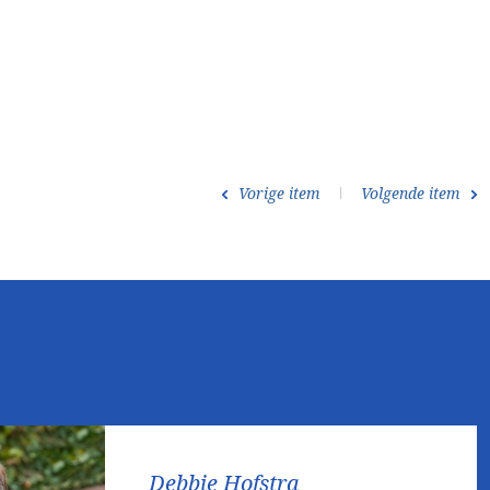
Vorige item
Volgende item
Debbie Hofstra