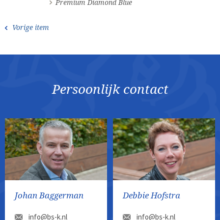
Premium Diamond Blue
Vorige item
Persoonlijk contact
Johan Baggerman
Debbie Hofstra
info@bs-k.nl
info@bs-k.nl