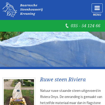
Baarnsche
Steenhouwerij
Kreuning
MENU
035 - 54 124 66
Ruwe steen Riviera
Natuur ruwe staande steen uitgevoerd in
Riviera Onyx. De omranding is gemaakt van
hetzelfde materiaal maar dan in flagstone