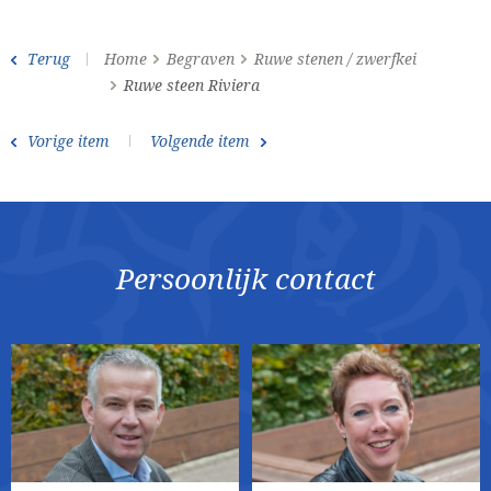
Terug
Home
Begraven
Ruwe stenen / zwerfkei
Ruwe steen Riviera
Vorige item
Volgende item
Persoonlijk contact