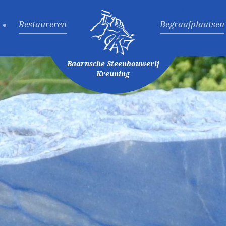
Restaureren
Begraafplaatsen
Baarnsche Steenhouwerij
Kreuning