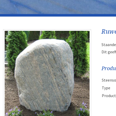
Ruwe
Staande
Dit geef
Produ
Steenso
Type
Product