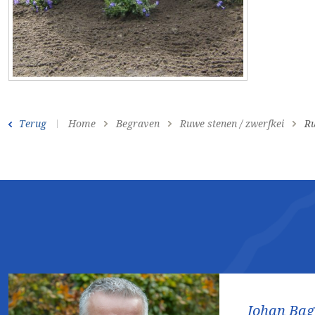
Terug
Home
Begraven
Ruwe stenen / zwerfkei
Ru
Johan Ba