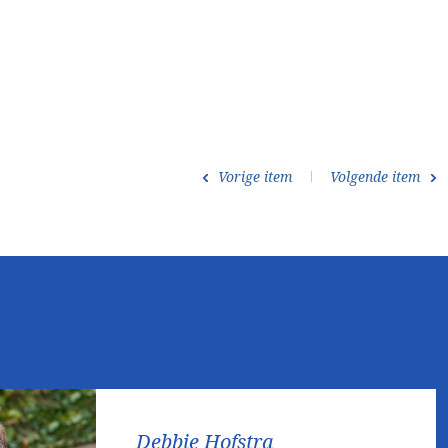
Vorige item
Volgende item
Debbie Hofstra