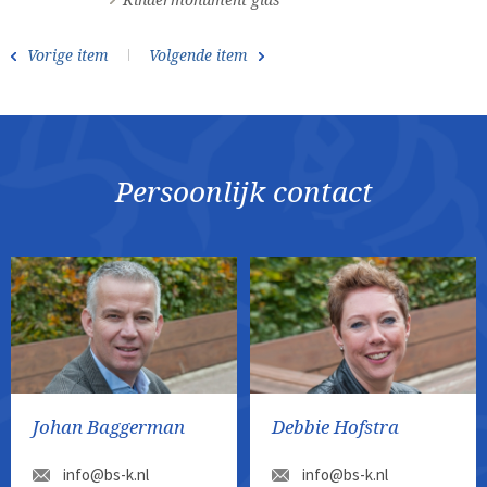
Kindermonument glas
Vorige item
Volgende item
Persoonlijk contact
Johan Baggerman
Debbie Hofstra
info@bs-k.nl
info@bs-k.nl