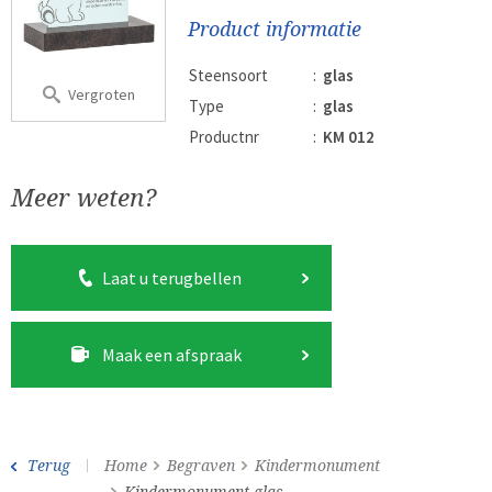
Product informatie
Steensoort
:
glas
Vergroten
Type
:
glas
Productnr
:
KM 012
Meer weten?
Laat u terugbellen
Maak een afspraak
Terug
Home
Begraven
Kindermonument