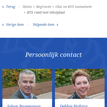
Terug
Home
Begraven
Glas en RVS monument
RVS rand met tekstplaat
Vorige item
Volgende item
Persoonlijk contact
Johan Baggerman
Debbie Hofstra