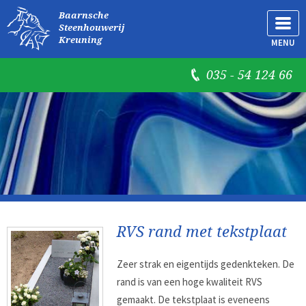
Baarnsche
Steenhouwerij
Kreuning
MENU
035 - 54 124 66
RVS rand met tekstplaat
Zeer strak en eigentijds gedenkteken. De
rand is van een hoge kwaliteit RVS
gemaakt. De tekstplaat is eveneens