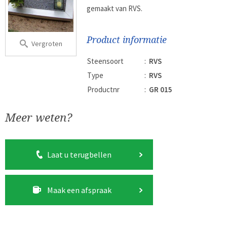
gemaakt van RVS.
Product informatie
Vergroten
Steensoort
:
RVS
Type
:
RVS
Productnr
:
GR 015
Meer weten?
Laat u terugbellen
Maak een afspraak