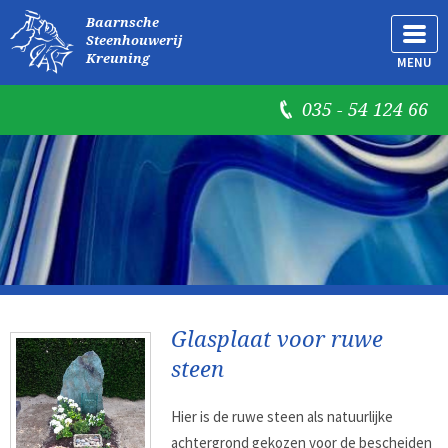
Baarnsche
Steenhouwerij
Kreuning
MENU
035 - 54 124 66
Glasplaat voor ruwe
steen
Hier is de ruwe steen als natuurlijke
achtergrond gekozen voor de bescheiden