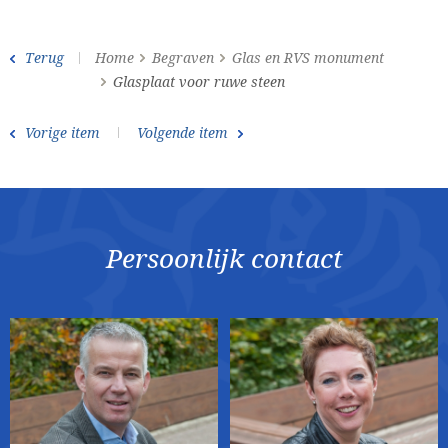
Terug
Home
Begraven
Glas en RVS monument
Glasplaat voor ruwe steen
Vorige item
Volgende item
Persoonlijk contact