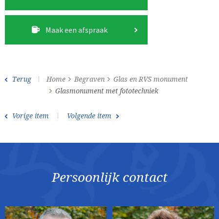
Maak een afspraak
Terug
Home
Begraven
Glas en RVS monument
Glasmonument met fototechniek
Vorige item
Volgende item
Persoonlijk contact