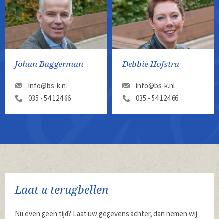
Johan Baggerman
Debbie Hofstra
info@bs-k.nl
info@bs-k.nl
035 - 54 124 66
035 - 54 124 66
Laat u terugbellen
Nu even geen tijd? Laat uw gegevens achter, dan nemen wij