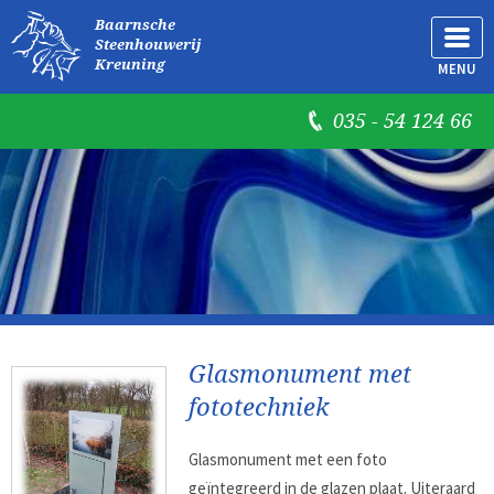
Baarnsche
Steenhouwerij
Kreuning
MENU
035 - 54 124 66
Glasmonument met
fototechniek
Glasmonument met een foto
geïntegreerd in de glazen plaat. Uiteraard