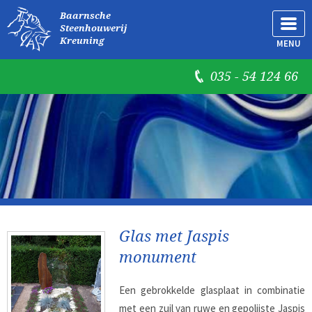
Baarnsche
Steenhouwerij
Kreuning
MENU
035 - 54 124 66
Glas met Jaspis
monument
Een gebrokkelde glasplaat in combinatie
met een zuil van ruwe en gepolijste Jaspis