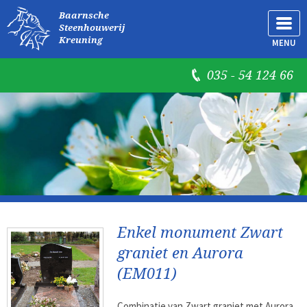
Baarnsche
Steenhouwerij
Kreuning
MENU
035 - 54 124 66
Enkel monument Zwart
graniet en Aurora
(EM011)
Combinatie van Zwart graniet met Aurora