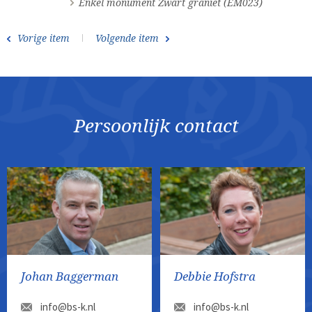
Enkel monument Zwart graniet (EM023)
Vorige item
Volgende item
Persoonlijk contact
Johan Baggerman
Debbie Hofstra
info@bs-k.nl
info@bs-k.nl