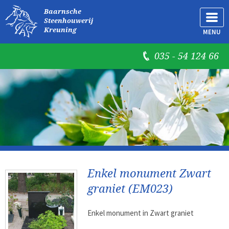
Baarnsche
Steenhouwerij
Kreuning
MENU
035 - 54 124 66
Enkel monument Zwart
graniet (EM023)
Enkel monument in Zwart graniet