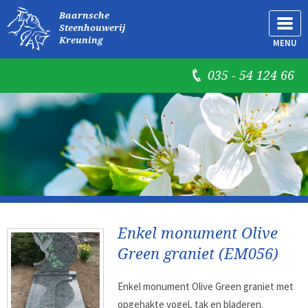
Baarnsche
Steenhouwerij
Kreuning
MENU
035 - 54 124 66
Enkel monument Olive
Green graniet (EM056)
Enkel monument Olive Green graniet met
opgehakte vogel, tak en bladeren.