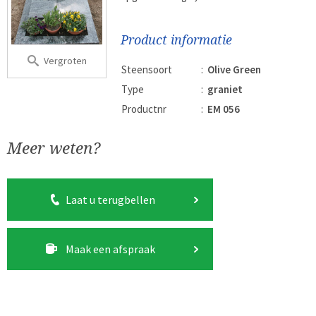
Product informatie
Vergroten
Steensoort
:
Olive Green
Type
:
graniet
Productnr
:
EM 056
Meer weten?
Laat u terugbellen
Maak een afspraak