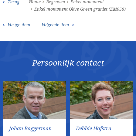
Terug
Home
Begraven
Enkel monument
Enkel monument Olive Green graniet (EM056)
Vorige item
Volgende item
Persoonlijk contact
Johan Baggerman
Debbie Hofstra