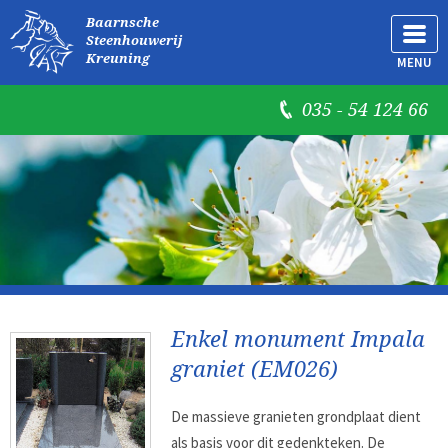
Baarnsche
Steenhouwerij
Kreuning
MENU
035 - 54 124 66
Enkel monument Impala
graniet (EM026)
De massieve granieten grondplaat dient
als basis voor dit gedenkteken. De