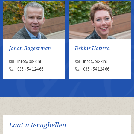
Johan Baggerman
Debbie Hofstra
info@bs-k.nl
info@bs-k.nl
035 - 54 124 66
035 - 54 124 66
Laat u terugbellen