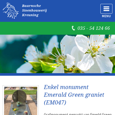
Baarnsche
Steenhouwerij
Kreuning
MENU
035 - 54 124 66
Enkel monument
Emerald Green graniet
(EM047)
Grafmonument gemaakt van Emerld Green